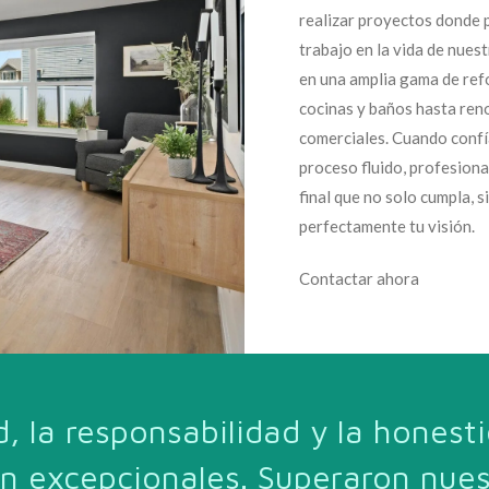
realizar proyectos donde 
trabajo en la vida de nues
en una amplia gama de ref
cocinas y baños hasta ren
comerciales. Cuando confí
proceso fluido, profesiona
final que no solo cumpla, s
perfectamente tu visión.
Contactar ahora
d, la responsabilidad y la hones
on excepcionales. Superaron nues