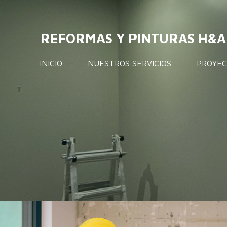
Ir
al
REFORMAS Y PINTURAS H&A
contenido
principal
INICIO
NUESTROS SERVICIOS
PROYEC