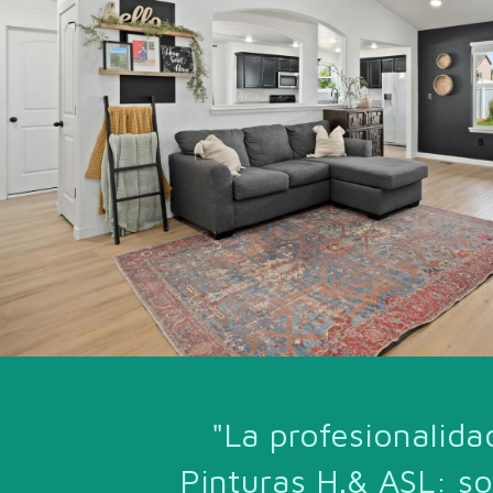
"La profesionalida
Pinturas H.& ASL: s