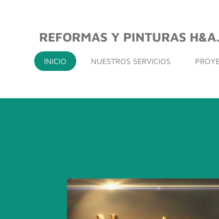
Ir
al
REFORMAS Y PINTURAS H&A.
contenido
principal
INICIO
NUESTROS SERVICIOS
PROYE